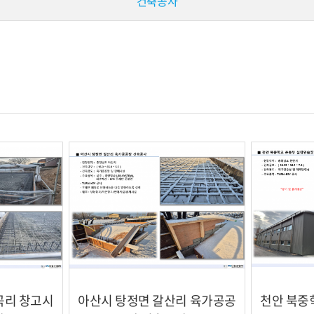
건축공사
곡리 창고시
아산시 탕정면 갈산리 육가공공
천안 북중