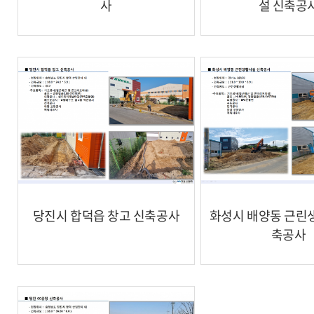
사
설 신축공
당진시 합덕읍 창고 신축공사
화성시 배양동 근린
축공사