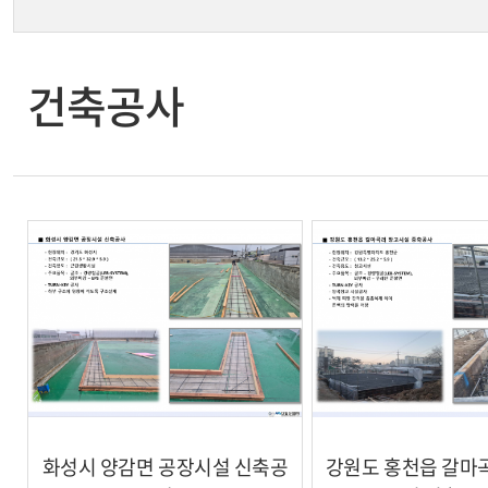
건축공사
화성시 양감면 공장시설 신축공
강원도 홍천읍 갈마