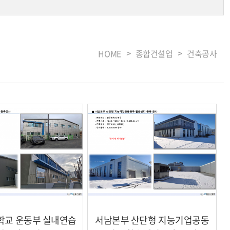
HOME
종합건설업
건축공사
학교 운동부 실내연습
서남본부 산단형 지능기업공동