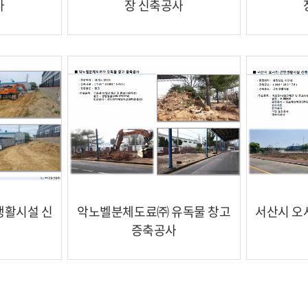
사
장 신축공사
생활시설 신
악노벨분체도료㈜ 유독물 창고
서산시 오
증축공사